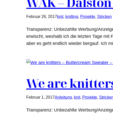
WAK – Dalston 
Februar 26, 2017
knit
, 
knitting
, 
Projekte
, 
Stricken
Transparenz: Unbezahlte Werbung/Anzeige En
erwischt, weshalb ich die letzten Tage mit
aber es geht endlich wieder bergauf. Ich
We are knitter
Februar 1, 2017
Anleitung
, 
knit
, 
Projekte
, 
Stricke
Transparenz: Unbezahlte Werbung/Anzeige 