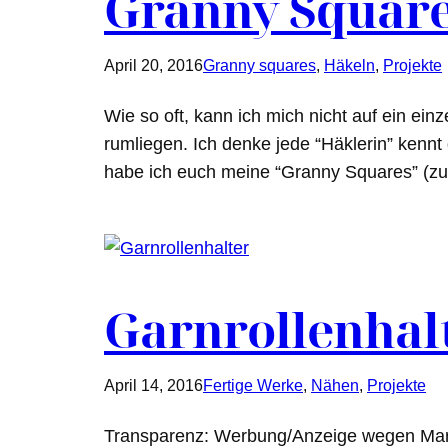
Granny Squar
April 20, 2016
Granny squares
, 
Häkeln
, 
Projekte
Wie so oft, kann ich mich nicht auf ein ei
rumliegen. Ich denke jede “Häklerin” kennt
habe ich euch meine “Granny Squares” (zum
Garnrollenhal
April 14, 2016
Fertige Werke
, 
Nähen
, 
Projekte
Transparenz: Werbung/Anzeige wegen Marke