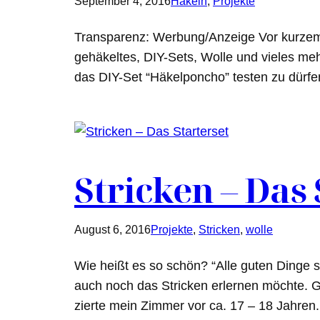
September 4, 2016
Häkeln
, 
Projekte
Transparenz: Werbung/Anzeige Vor kurzem 
gehäkeltes, DIY-Sets, Wolle und vieles meh
das DIY-Set “Häkelponcho” testen zu dürf
Stricken – Das 
August 6, 2016
Projekte
, 
Stricken
, 
wolle
Wie heißt es so schön? “Alle guten Dinge s
auch noch das Stricken erlernen möchte. G
zierte mein Zimmer vor ca. 17 – 18 Jahre