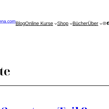
Blog
Online Kurse
Shop
Bücher
Über
Ins
F
te