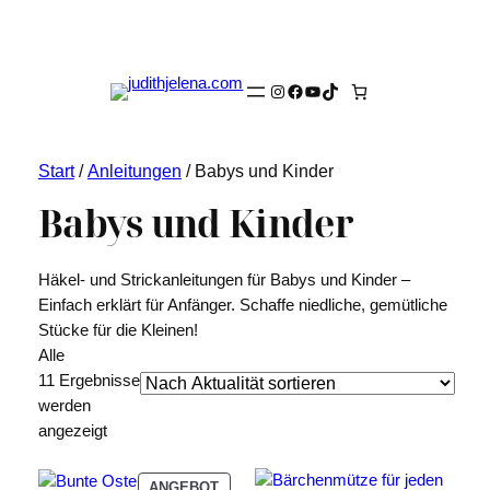
Instagram
Facebook
YouTube
TikTok
Start
/
Anleitungen
/ Babys und Kinder
Babys und Kinder
Häkel- und Strickanleitungen für Babys und Kinder –
Einfach erklärt für Anfänger. Schaffe niedliche, gemütliche
Stücke für die Kleinen!
Alle
11 Ergebnisse
werden
Nach
angezeigt
Aktualität
sortiert
PRODUKT
ANGEBOT