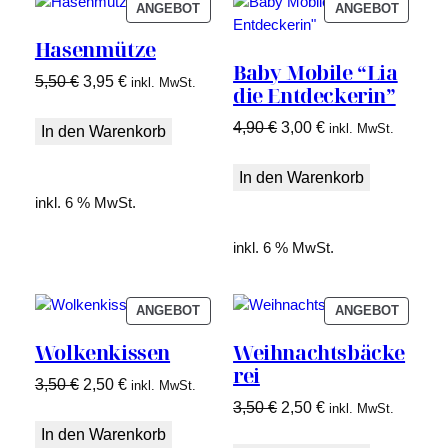
PRODUKT
PRODU
ANGEBOT
ANGEBOT
IM
IM
Hasenmütze
ANGEBOT
ANGEB
Baby Mobile “Lia
Ursprünglicher
Aktueller
5,50
€
3,95
€
inkl. MwSt.
die Entdeckerin”
Preis
Preis
Ursprünglicher
Aktueller
4,90
€
3,00
€
inkl. MwSt.
war:
ist:
In den Warenkorb
Preis
Preis
5,50 €
3,95 €.
war:
ist:
In den Warenkorb
4,90 €
3,00 €.
inkl. 6 % MwSt.
inkl. 6 % MwSt.
PRODUKT
PRODU
ANGEBOT
ANGEBOT
IM
IM
Wolkenkissen
Weihnachtsbäcke
ANGEBOT
ANGEB
rei
Ursprünglicher
Aktueller
3,50
€
2,50
€
inkl. MwSt.
Ursprünglicher
Aktueller
3,50
€
2,50
€
Preis
Preis
inkl. MwSt.
Preis
Preis
war:
ist:
In den Warenkorb