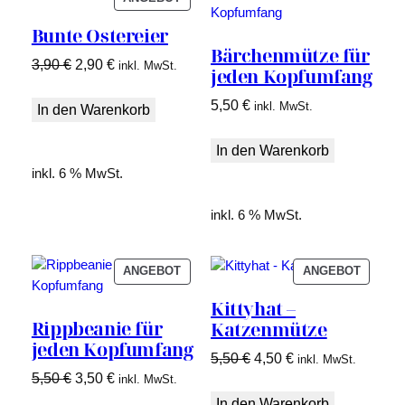
IM
Bunte Ostereier
ANGEBOT
Bärchenmütze für
Ursprünglicher
Aktueller
3,90
€
2,90
€
inkl. MwSt.
jeden Kopfumfang
Preis
Preis
5,50
€
inkl. MwSt.
war:
ist:
In den Warenkorb
3,90 €
2,90 €.
In den Warenkorb
inkl. 6 % MwSt.
inkl. 6 % MwSt.
PRODUKT
PRODU
ANGEBOT
ANGEBOT
IM
IM
Kittyhat –
ANGEBOT
ANGEB
Rippbeanie für
Katzenmütze
jeden Kopfumfang
Ursprünglicher
Aktueller
5,50
€
4,50
€
inkl. MwSt.
Ursprünglicher
Aktueller
5,50
€
3,50
€
Preis
Preis
inkl. MwSt.
Preis
Preis
war:
ist:
In den Warenkorb