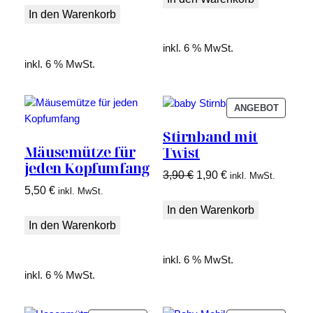
war:
ist:
In den Warenkorb
5,50 €
4,50 €.
5,50 €
3,50 €.
inkl. 6 % MwSt.
inkl. 6 % MwSt.
PRODU
ANGEBOT
IM
Stirnband mit
ANGEB
Mäusemütze für
Twist
jeden Kopfumfang
Ursprünglicher
Aktueller
3,90
€
1,90
€
inkl. MwSt.
5,50
€
Preis
Preis
inkl. MwSt.
war:
ist:
In den Warenkorb
In den Warenkorb
3,90 €
1,90 €.
inkl. 6 % MwSt.
inkl. 6 % MwSt.