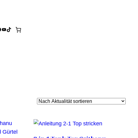
tagram
acebook
YouTube
TikTok