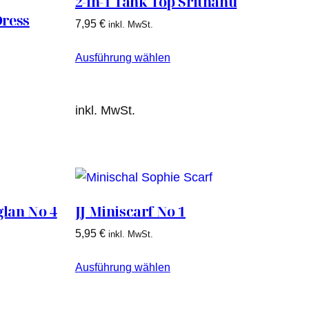
2-in-1 Tank Top Srithanu
Dress
7,95
€
inkl. MwSt.
Ausführung wählen
inkl. MwSt.
glan No 4
JJ Miniscarf No 1
5,95
€
inkl. MwSt.
Ausführung wählen