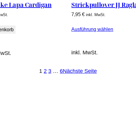
cke Lapa Cardigan
Strickpullover JJ Ragl
7,95
€
MwSt.
inkl. MwSt.
Ausführung wählen
enkorb
inkl. MwSt.
MwSt.
1
2
3
…
6
Nächste Seite