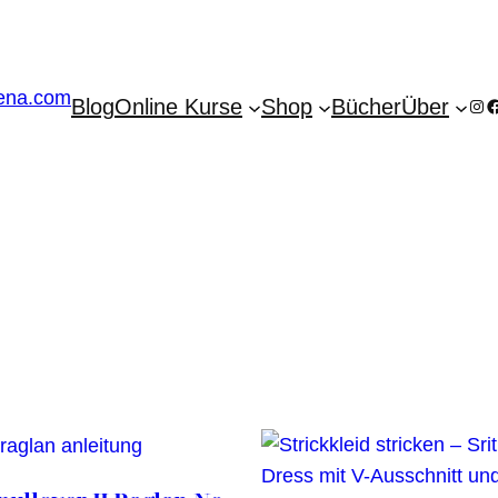
Blog
Online Kurse
Shop
Bücher
Über
Ins
F
tät