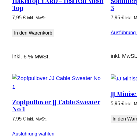
Häkeltop YARD – Festival Mesh
Sommerpu
Top
5
7,95
€
7,95
€
inkl. MwSt.
inkl. 
Ausführung
In den Warenkorb
inkl. MwSt
inkl. 6 % MwSt.
JJ Minisc
Zopfpullover JJ Cable Sweater
5,95
€
inkl. 
No 1
7,95
€
In den War
inkl. MwSt.
Ausführung wählen