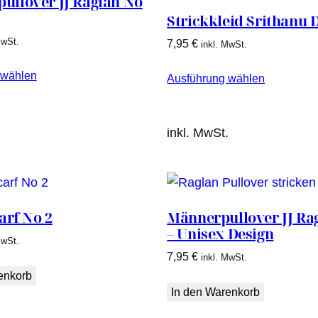
llover JJ Raglan No
Strickkleid Srithanu 
MwSt.
7,95
€
inkl. MwSt.
 wählen
Ausführung wählen
.
inkl. MwSt.
arf No 2
Männerpullover JJ Ra
– Unisex Design
MwSt.
7,95
€
inkl. MwSt.
enkorb
In den Warenkorb