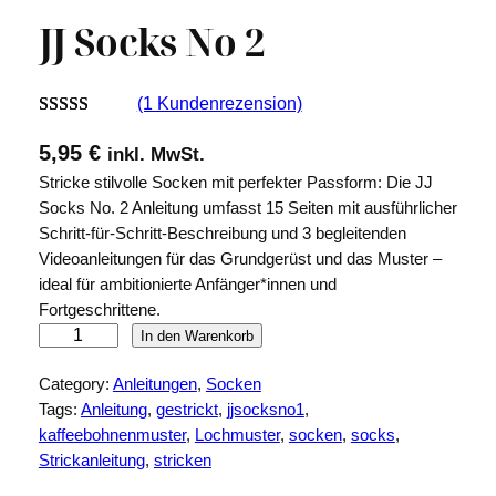
JJ Socks No 2
(1 Kundenrezension)
Bewertet mit
1
5,95
€
inkl. MwSt.
5.00
von 5,
Stricke stilvolle Socken mit perfekter Passform: Die JJ
basierend auf
Socks No. 2 Anleitung umfasst 15 Seiten mit ausführlicher
Kundenbew
Schritt-für-Schritt-Beschreibung und 3 begleitenden
ertung
Videoanleitungen für das Grundgerüst und das Muster –
ideal für ambitionierte Anfänger*innen und
Fortgeschrittene.
J
In den Warenkorb
J
Category:
Anleitungen
, 
Socken
S
Tags:
Anleitung
, 
gestrickt
, 
jjsocksno1
, 
o
kaffeebohnenmuster
, 
Lochmuster
, 
socken
, 
socks
, 
c
Strickanleitung
, 
stricken
k
s