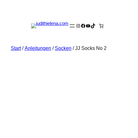
Instagram
Facebook
YouTube
TikTok
Start
/
Anleitungen
/
Socken
/ JJ Socks No 2