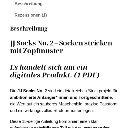
Beschreibung
N
o
Rezensionen (1)
2
M
Beschreibung
e
n
JJ Socks No. 2 – Socken stricken
g
mit Zopfmuster
e
Es handelt sich um ein
digitales Produkt. (1 PDF)
Die
JJ Socks No. 2
sind ein detailreiches Strickprojekt für
ambitionierte Anfänger*innen und Fortgeschrittene
,
die Wert auf ein sauberes Maschenbild, präzise Passform
und ein wirkungsvolles Strukturmuster legen.
Diese 15-seitige Anleitung kombiniert einen klar
aufgebauten
schriftlichen Teil
mit
drei ergänzenden