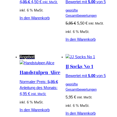
Ursprünglicher
Aktueller
4,95
€
4,50
€
Bewertet mit
5.00
von 5
inkl. MwSt.
Preis
Preis
inkl. 6 % MwSt.
geprüfte
war:
ist:
Gesamtbewertungen
In den Warenkorb
4,95 €
4,50 €.
Ursprünglicher
Aktueller
5,95
€
5,50
€
inkl. MwSt.
Preis
Preis
inkl. 6 % MwSt.
war:
ist:
In den Warenkorb
5,95 €
5,50 €.
Angebot!
JJ Socks No 1
Handstulpen Alice
Bewertet mit
5.00
von 5
Ursprünglicher
Normaler Preis:
5,95
€
geprüfte
Preis
Anleitung des Monats:
Gesamtbewertungen
Aktueller
war:
4,95
€
inkl. MwSt.
5,95
€
inkl. MwSt.
Preis
5,95 €
inkl. 6 % MwSt.
ist:
inkl. 6 % MwSt.
In den Warenkorb
4,95 €.
In den Warenkorb