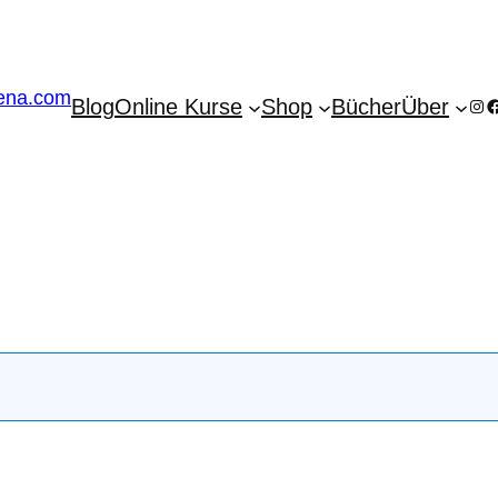
Blog
Online Kurse
Shop
Bücher
Über
Ins
F