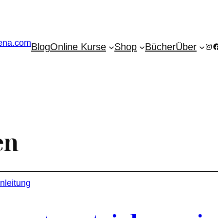
Blog
Online Kurse
Shop
Bücher
Über
Ins
F
en