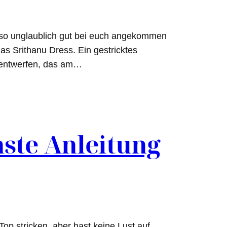
 so unglaublich gut bei euch angekommen
das Srithanu Dress. Ein gestricktes
d entwerfen, das am…
hste Anleitung
op stricken, aber hast keine Lust auf