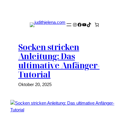
Zum
Inhalt
springen
Instagram
Facebook
YouTube
TikTok
Socken stricken
Anleitung: Das
ultimative Anfänger-
Tutorial
Oktober 20, 2025