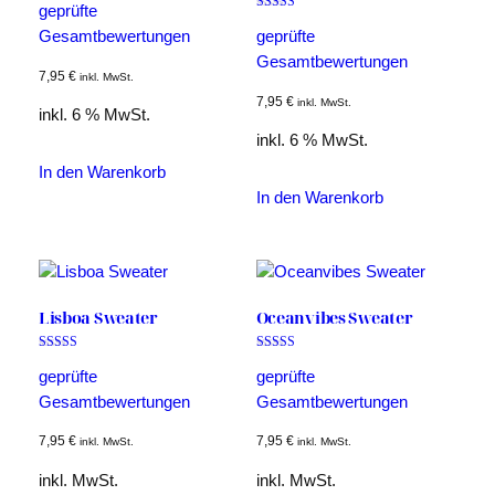
5.00
geprüfte
Bewertet mit
von 5
5.00
Gesamtbewertungen
geprüfte
von 5
Gesamtbewertungen
7,95
€
inkl. MwSt.
7,95
€
inkl. MwSt.
inkl. 6 % MwSt.
inkl. 6 % MwSt.
In den Warenkorb
In den Warenkorb
Lisboa Sweater
Oceanvibes Sweater
Bewertet mit
Bewertet mit
5.00
5.00
geprüfte
geprüfte
von 5
von 5
Gesamtbewertungen
Gesamtbewertungen
7,95
€
7,95
€
inkl. MwSt.
inkl. MwSt.
inkl. MwSt.
inkl. MwSt.