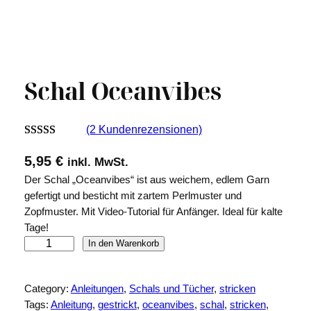
Schal Oceanvibes
(2 Kundenrezensionen)
Bewertet mit
2
5,95
€
inkl. MwSt.
5.00
von 5,
Der Schal „Oceanvibes“ ist aus weichem, edlem Garn
basierend auf
gefertigt und besticht mit zartem Perlmuster und
Kundenbew
Zopfmuster. Mit Video-Tutorial für Anfänger. Ideal für kalte
ertungen
Tage!
S
In den Warenkorb
c
h
Category:
Anleitungen
, 
Schals und Tücher
, 
stricken
a
Tags:
Anleitung
, 
gestrickt
, 
oceanvibes
, 
schal
, 
stricken
, 
l