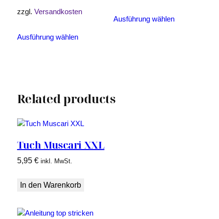
Dieses
zzgl.
Versandkosten
Ausführung wählen
Produkt
Dieses
weist
Ausführung wählen
Produkt
mehrere
weist
Varianten
mehrere
auf.
Varianten
Die
auf.
Optionen
Related products
Die
können
Optionen
auf
können
der
auf
Produktseite
der
Tuch Muscari XXL
gewählt
Produktseite
werden
5,95
€
inkl. MwSt.
gewählt
werden
In den Warenkorb