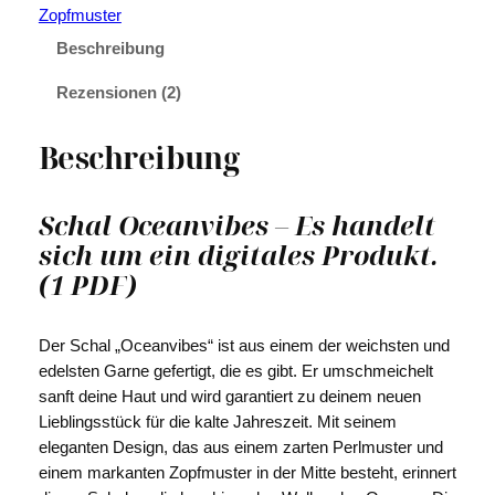
Zopfmuster
O
c
Beschreibung
e
Rezensionen (2)
a
n
v
Beschreibung
i
b
Schal Oceanvibes – Es handelt
e
sich um ein digitales Produkt.
s
M
(1 PDF)
e
n
Der Schal „Oceanvibes“ ist aus einem der weichsten und
g
edelsten Garne gefertigt, die es gibt. Er umschmeichelt
e
sanft deine Haut und wird garantiert zu deinem neuen
Lieblingsstück für die kalte Jahreszeit. Mit seinem
eleganten Design, das aus einem zarten Perlmuster und
einem markanten Zopfmuster in der Mitte besteht, erinnert