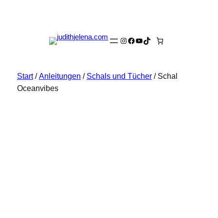
Instagram
Facebook
YouTube
TikTok
Start
/
Anleitungen
/
Schals und Tücher
/ Schal
Oceanvibes