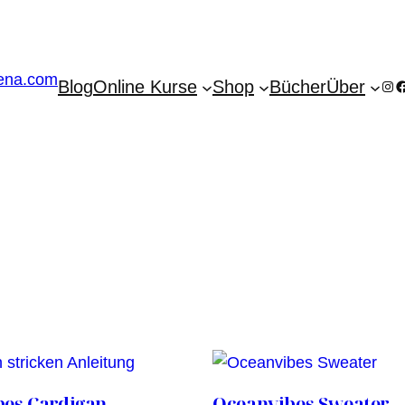
Blog
Online Kurse
Shop
Bücher
Über
Ins
F
es Cardigan
Oceanvibes Sweater