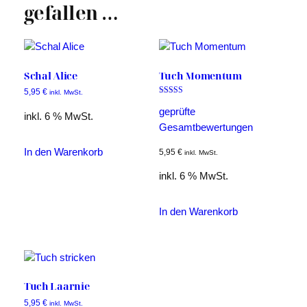
gefallen …
Schal Alice
Tuch Momentum
5,95
€
inkl. MwSt.
Bewertet mit
5.00
geprüfte
inkl. 6 % MwSt.
von 5
Gesamtbewertungen
In den Warenkorb
5,95
€
inkl. MwSt.
inkl. 6 % MwSt.
In den Warenkorb
Tuch Laarnie
5,95
€
inkl. MwSt.