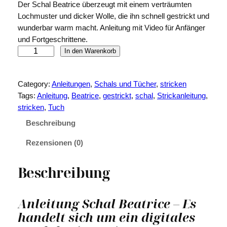
Der Schal Beatrice überzeugt mit einem verträumten
Lochmuster und dicker Wolle, die ihn schnell gestrickt und
wunderbar warm macht. Anleitung mit Video für Anfänger
und Fortgeschrittene.
S
In den Warenkorb
c
h
Category:
Anleitungen
, 
Schals und Tücher
, 
stricken
a
Tags:
Anleitung
, 
Beatrice
, 
gestrickt
, 
schal
, 
Strickanleitung
, 
l
stricken
, 
Tuch
B
e
Beschreibung
a
Rezensionen (0)
t
r
i
Beschreibung
c
e
Anleitung Schal Beatrice – Es
M
handelt sich um ein digitales
e
n