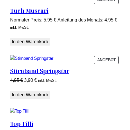
IM
Tuch Muscari
ANGEB
Ursprünglicher
Aktuel
Normaler Preis:
5,95
€
Anleitung des Monats:
4,95
€
Preis
Preis
inkl. MwSt.
war:
ist:
5,95 €
4,95 €
In den Warenkorb
PRODU
ANGEBOT
IM
Stirnband Springstar
ANGEB
Ursprünglicher
Aktueller
4,95
€
3,90
€
inkl. MwSt.
Preis
Preis
war:
ist:
In den Warenkorb
4,95 €
3,90 €.
Top Tilli