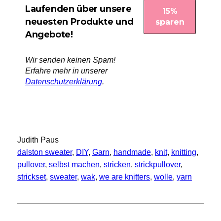
Laufenden über unsere
neuesten Produkte und
Angebote!
Wir senden keinen Spam!
Erfahre mehr in unserer
Datenschutzerklärung
.
Judith Paus
dalston sweater
, 
DIY
, 
Garn
, 
handmade
, 
knit
, 
knitting
, 
pullover
, 
selbst machen
, 
stricken
, 
strickpullover
, 
strickset
, 
sweater
, 
wak
, 
we are knitters
, 
wolle
, 
yarn