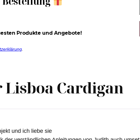
e Bestellung
uesten Produkte und Angebote!
tzerklärung
.
r
Lisboa Cardigan
jekt und ich liebe sie
k der verständlichen Anleitungen von Judith auch umsetz