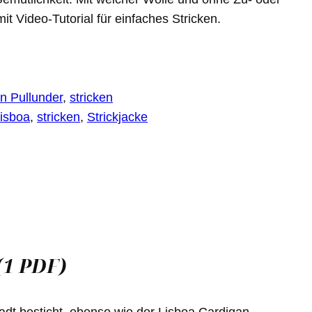
t Video-Tutorial für einfaches Stricken.
en Pullunder
, 
stricken
lisboa
, 
stricken
, 
Strickjacke
(1 PDF)