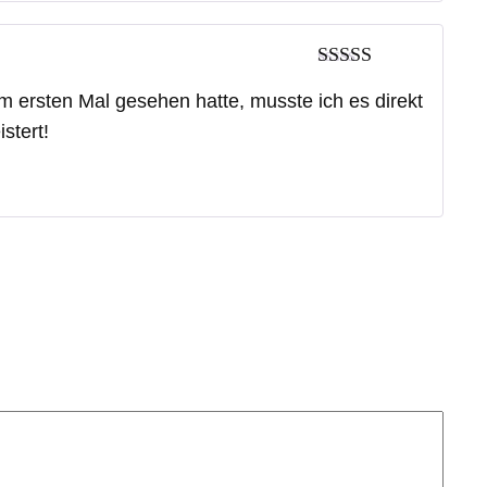
Bewertet mit
m ersten Mal gesehen hatte, musste ich es direkt
5
von 5
stert!