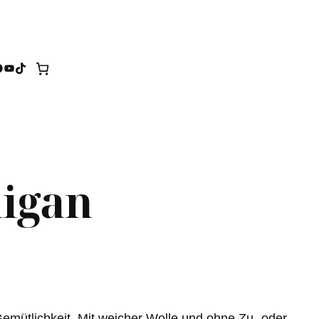
tagram
acebook
YouTube
TikTok
digan
emütlichkeit. Mit weicher Wolle und ohne Zu- oder