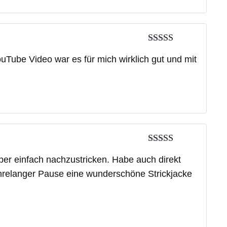
Bewertet mit
uTube Video war es für mich wirklich gut und mit
5
von 5
Bewertet mit
per einfach nachzustricken. Habe auch direkt
5
von 5
jahrelanger Pause eine wunderschöne Strickjacke