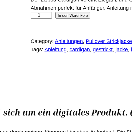
Kundenbew
Abnahmen perfekt für Anfänger. Anleitung mi
ertungen
L
In den Warenkorb
i
s
b
Category:
Anleitungen
, 
Pullover Strickjack
o
Tags:
Anleitung
, 
cardigan
, 
gestrickt
, 
jacke
, 
a
C
a
r
d
i
g
 sich um ein digitales Produkt. 
a
n
M