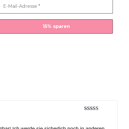
Bewertet mit
5
von 5
bar! Ich werde sie sicherlich noch in anderen