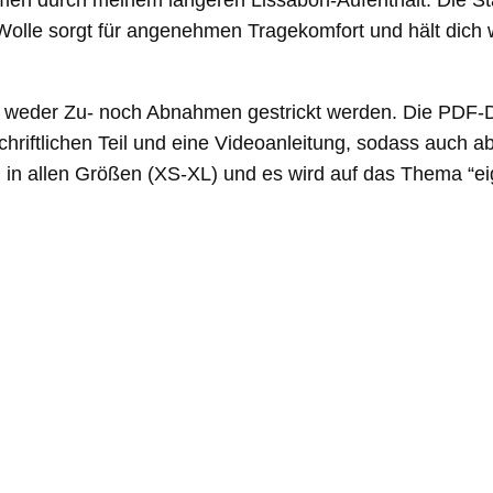
amen durch meinem längeren Lissabon-Aufenthalt. Die St
e
Wolle sorgt für angenehmen Tragekomfort und hält dich w
n
g
, da weder Zu- noch Abnahmen gestrickt werden. Die PDF
e
schriftlichen Teil und eine Videoanleitung, sodass auch 
 in allen Größen (XS-XL) und es wird auf das Thema “