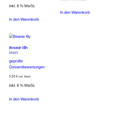
inkl. 6 % MwSt.
In den Warenkorb
In den Warenkorb
Beanie Illy
Bewertet mit
5.00
geprüfte
von 5
Gesamtbewertungen
5,50
€
inkl. MwSt.
inkl. 6 % MwSt.
In den Warenkorb