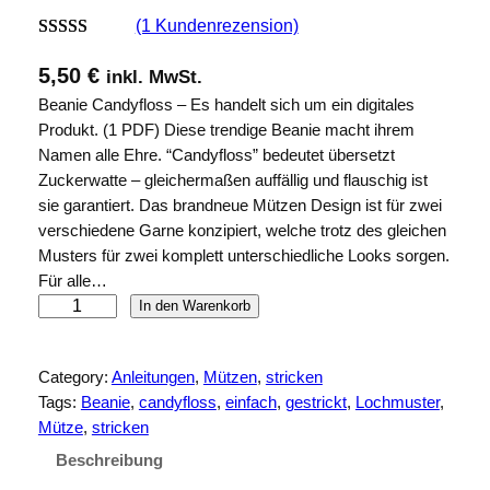
(1 Kundenrezension)
Bewertet mit
1
5,50
€
inkl. MwSt.
5.00
von 5,
Beanie Candyfloss – Es handelt sich um ein digitales
basierend auf
Produkt. (1 PDF) Diese trendige Beanie macht ihrem
Kundenbew
Namen alle Ehre. “Candyfloss” bedeutet übersetzt
ertung
Zuckerwatte – gleichermaßen auffällig und flauschig ist
sie garantiert. Das brandneue Mützen Design ist für zwei
verschiedene Garne konzipiert, welche trotz des gleichen
Musters für zwei komplett unterschiedliche Looks sorgen.
Für alle…
B
In den Warenkorb
e
a
Category:
Anleitungen
, 
Mützen
, 
stricken
n
Tags:
Beanie
, 
candyfloss
, 
einfach
, 
gestrickt
, 
Lochmuster
, 
i
Mütze
, 
stricken
e
C
Beschreibung
a