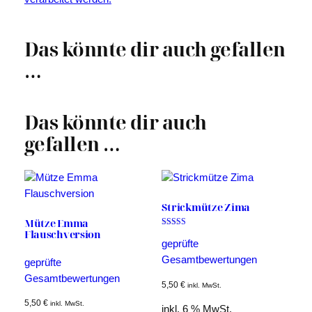
Das könnte dir auch gefallen
…
Das könnte dir auch
gefallen …
Strickmütze Zima
Mütze Emma
Flauschversion
Bewertet mit
5.00
geprüfte
von 5
Gesamtbewertungen
geprüfte
Gesamtbewertungen
5,50
€
inkl. MwSt.
5,50
€
inkl. MwSt.
inkl. 6 % MwSt.