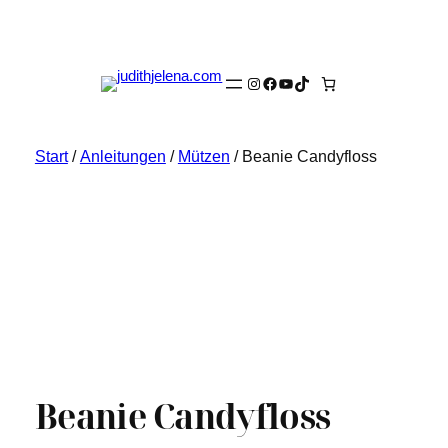
Instagram
Facebook
YouTube
TikTok
Start
/
Anleitungen
/
Mützen
/ Beanie Candyfloss
Beanie Candyfloss