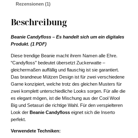
Rezensionen (1)
n
d
y
Beschreibung
f
l
Beanie Candyfloss – Es handelt sich um ein digitales
o
Produkt. (1 PDF)
s
s
Diese trendige Beanie macht ihrem Namen alle Ehre.
M
“Candyfloss” bedeutet übersetzt Zuckerwatte –
e
gleichermaßen auffällig und flauschig ist sie garantiert.
n
Das brandneue Mützen Design ist für zwei verschiedene
g
Garne konzipiert, welche trotz des gleichen Musters für
e
zwei komplett unterschiedliche Looks sorgen. Für alle die
es elegant mögen, ist die Mischung aus der Cool Wool
Big und Setasuri die richtige Wahl. Für den verspielteren
Look der
Beanie Candyfloss
eignet sich die Inserto
perfekt.
Verwendete Techniken: