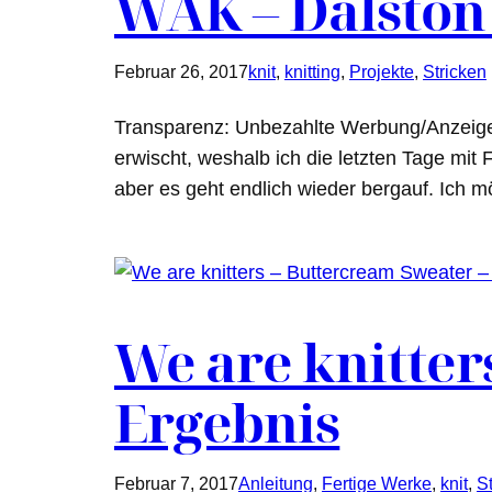
WAK – Dalston 
Februar 26, 2017
knit
, 
knitting
, 
Projekte
, 
Stricken
Transparenz: Unbezahlte Werbung/Anzeige En
erwischt, weshalb ich die letzten Tage mit
aber es geht endlich wieder bergauf. Ich
We are knitter
Ergebnis
Februar 7, 2017
Anleitung
, 
Fertige Werke
, 
knit
, 
S