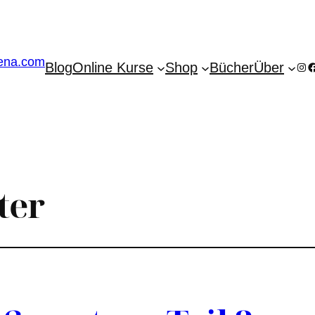
Blog
Online Kurse
Shop
Bücher
Über
Ins
F
ter