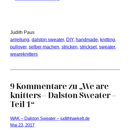
Judith Paus
anleitung
, 
dalston sweater
, 
DIY
, 
handmade
, 
knitting
, 
pullover
, 
selber machen
, 
stricken
, 
strickset
, 
sweater
, 
weareknitters
9 Kommentare zu „We are
knitters – Dalston Sweater –
Teil 1“
WAK – Dalston Sweater – judithhaekelt.de
Mai 23, 2017