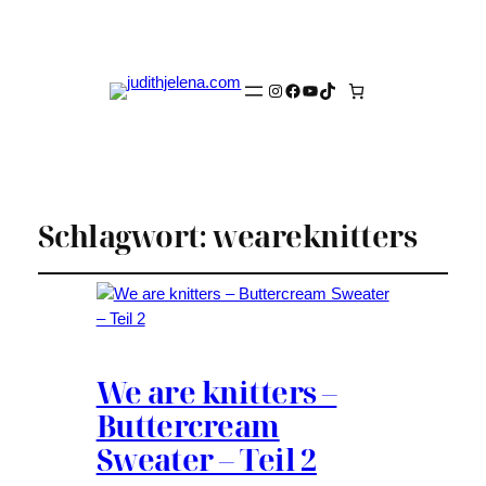
Instagram
Facebook
YouTube
TikTok
Schlagwort:
weareknitters
We are knitters –
Buttercream
Sweater – Teil 2