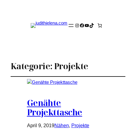
Instagram
Facebook
YouTube
TikTok
Kategorie:
Projekte
Genähte
Projekttasche
April 9, 2019
Nähen
, 
Projekte