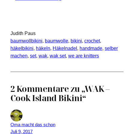
Judith Paus
baumwollbikini
, 
baumwolle
, 
bikini
, 
crochet
, 
häkelbikini
, 
häkeln
, 
Häkelnadel
, 
handmade
, 
selber
machen
, 
set
, 
wak
, 
wak set
, 
we are knitters
2 Kommentare zu „WAK –
Cook Island Bikini“
Oma macht das schon
Juli 9, 2017