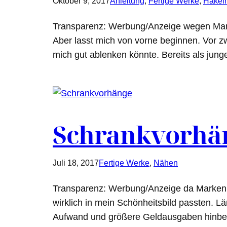
Oktober 9, 2017
Anleitung
, 
Fertige Werke
, 
Häkel
Transparenz: Werbung/Anzeige wegen Mark
Aber lasst mich von vorne beginnen. Vor z
mich gut ablenken könnte. Bereits als jung
Schrankvorhä
Juli 18, 2017
Fertige Werke
, 
Nähen
Transparenz: Werbung/Anzeige da Markennen
wirklich in mein Schönheitsbild passten. Lä
Aufwand und größere Geldausgaben hinbek