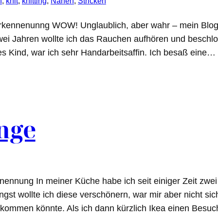
n
, 
knit
, 
knitting
, 
Nähen
, 
Stricken
ennenunng WOW! Unglaublich, aber wahr – mein Blog fe
wei Jahren wollte ich das Rauchen aufhören und beschl
es Kind, war ich sehr Handarbeitsaffin. Ich besaß eine…
nge
nung In meiner Küche habe ich seit einiger Zeit zwei o
ngst wollte ich diese verschönern, war mir aber nicht sic
ommen könnte. Als ich dann kürzlich Ikea einen Besuc