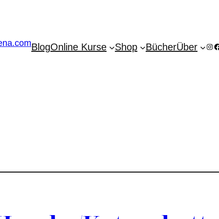
Blog
Online Kurse
Shop
Bücher
Über
Ins
F