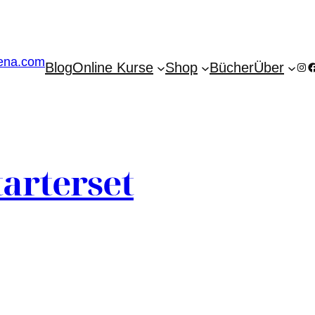
Blog
Online Kurse
Shop
Bücher
Über
Ins
F
tarterset