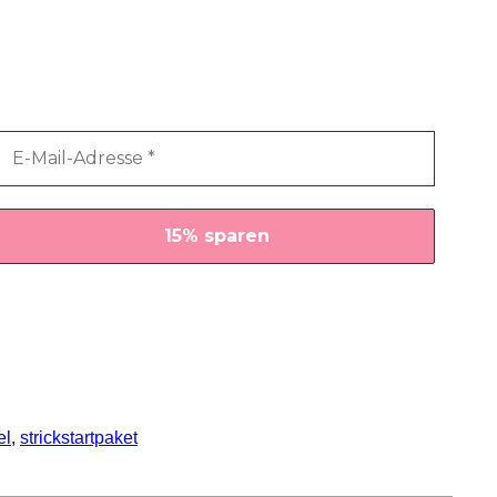
el
, 
strickstartpaket