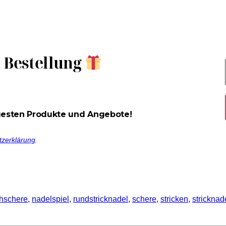
e Bestellung
uesten Produkte und Angebote!
tzerklärung
.
chschere
, 
nadelspiel
, 
rundstricknadel
, 
schere
, 
stricken
, 
stricknad