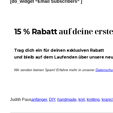
[do_widget “Email Subscribers” ]
auf deine erst
15 % Rabatt
Trag dich ein für deinen exklusiven Rabatt
und bleib auf dem Laufenden über unsere ne
Wir senden keinen Spam! Erfahre mehr in unserer
Datenschu
Judith Paus
anfänger
, 
DIY
, 
handmade
, 
knit
, 
knitting
, 
krani