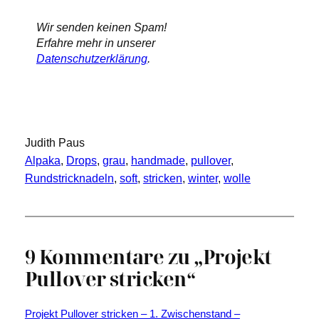
Wir senden keinen Spam!
Erfahre mehr in unserer
Datenschutzerklärung
.
Judith Paus
Alpaka
, 
Drops
, 
grau
, 
handmade
, 
pullover
, 
Rundstricknadeln
, 
soft
, 
stricken
, 
winter
, 
wolle
9 Kommentare zu „Projekt
Pullover stricken“
Projekt Pullover stricken – 1. Zwischenstand –