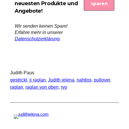
neuesten Produkte und
Angebote!
Wir senden keinen Spam!
Erfahre mehr in unserer
Datenschutzerklärung
.
Judith Paus
gestrickt
, 
jj raglan
, 
Judith jelena
, 
nahtlos
, 
pullover
, 
raglan
, 
raglan von oben
, 
rvo