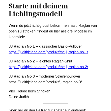
Starte mit deinem
g
e
Lieblingsmodell
Wenn du jetzt richtig Lust bekommen hast, Raglan von
oben zu stricken, findest du hier alle drei Modelle im
Überblick:
JJ Raglan No 1
– klassischer Basic-Pullover
https://judithjelena.com/produkt/the-jj-raglan-no-1/
JJ Raglan No 2
– leichtes Raglan-Shirt
https://judithjelena.com/produkt/the-jj-raglan-no-2/
JJ Raglan No 3
– moderner Streifenpullover
https://judithjelena.com/produkt/jj-raglan-no-3/
Viel Freude beim Stricken
Deine Judith
Speicher dir den Beitrag für später auf Pinterest: