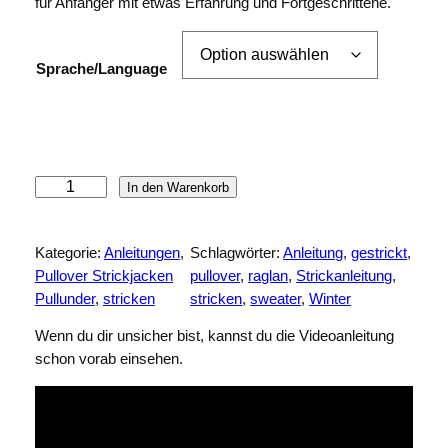
für Anfänger mit etwas Erfahrung und Fortgeschrittene.
Sprache/Language
S
In den Warenkorb
t
r
Kategorie:
Anleitungen
, 
Schlagwörter:
Anleitung
, 
gestrickt
, 
i
Pullover Strickjacken
pullover
, 
raglan
, 
Strickanleitung
, 
c
Pullunder
, 
stricken
stricken
, 
sweater
, 
Winter
k
p
Wenn du dir unsicher bist, kannst du die Videoanleitung
u
schon vorab einsehen.
l
l
o
v