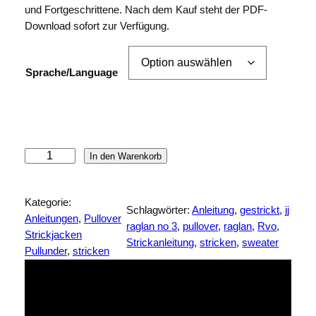
und Fortgeschrittene. Nach dem Kauf steht der PDF-
Kundenbew
Download sofort zur Verfügung.
ertungen
Sprache/Language
S
In den Warenkorb
t
r
Kategorie:
e
Schlagwörter:
Anleitung
, 
gestrickt
, 
jj
Anleitungen
, 
Pullover
i
raglan no 3
, 
pullover
, 
raglan
, 
Rvo
, 
Strickjacken
f
Strickanleitung
, 
stricken
, 
sweater
Pullunder
, 
stricken
e
n
p
u