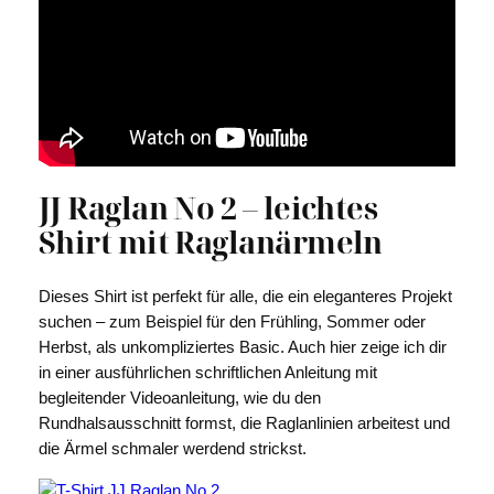
e
r
J
J
R
a
g
l
JJ Raglan No 2 – leichtes
a
Shirt mit Raglanärmeln
n
N
o
Dieses Shirt ist perfekt für alle, die ein eleganteres Projekt
1
suchen – zum Beispiel für den Frühling, Sommer oder
M
Herbst, als unkompliziertes Basic. Auch hier zeige ich dir
e
in einer ausführlichen schriftlichen Anleitung mit
n
begleitender Videoanleitung, wie du den
g
Rundhalsausschnitt formst, die Raglanlinien arbeitest und
e
die Ärmel schmaler werdend strickst.