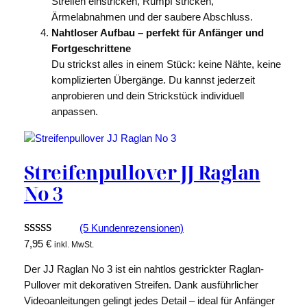
Streifen einstricken, Rumpf stricken,
Ärmelabnahmen und der saubere Abschluss.
Nahtloser Aufbau – perfekt für Anfänger und
Fortgeschrittene
Du strickst alles in einem Stück: keine Nähte, keine
komplizierten Übergänge. Du kannst jederzeit
anprobieren und dein Strickstück individuell
anpassen.
Streifenpullover JJ Raglan
No 3
(5 Kundenrezensionen)
Bewertet
5
7,95
€
inkl. MwSt.
mit
5.00
Der JJ Raglan No 3 ist ein nahtlos gestrickter Raglan-
von 5,
Pullover mit dekorativen Streifen. Dank ausführlicher
basierend
Videoanleitungen gelingt jedes Detail – ideal für Anfänger
auf