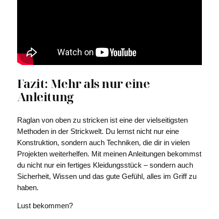
l
l
o
v
e
r
J
Fazit: Mehr als nur eine
J
R
Anleitung
a
g
Raglan von oben zu stricken ist eine der vielseitigsten
l
Methoden in der Strickwelt. Du lernst nicht nur eine
a
Konstruktion, sondern auch Techniken, die dir in vielen
n
Projekten weiterhelfen. Mit meinen Anleitungen bekommst
N
du nicht nur ein fertiges Kleidungsstück – sondern auch
o
Sicherheit, Wissen und das gute Gefühl, alles im Griff zu
3
haben.
M
e
Lust bekommen?
n