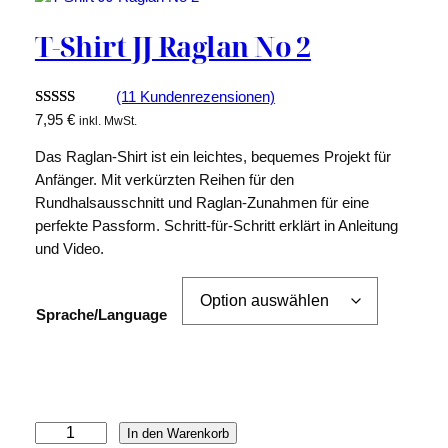
T-Shirt JJ Raglan No 2
(11 Kundenrezensionen)
Bewertet
11
7,95
€
inkl. MwSt.
mit
5.00
Das Raglan-Shirt ist ein leichtes, bequemes Projekt für
von 5,
Anfänger. Mit verkürzten Reihen für den
basierend
Rundhalsausschnitt und Raglan-Zunahmen für eine
auf
perfekte Passform. Schritt-für-Schritt erklärt in Anleitung
Kundenbew
und Video.
ertungen
Sprache/Language
T
In den Warenkorb