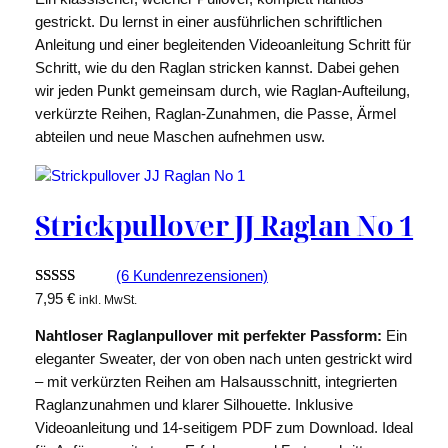
gestrickt. Du lernst in einer ausführlichen schriftlichen
Anleitung und einer begleitenden Videoanleitung Schritt für
Schritt, wie du den Raglan stricken kannst. Dabei gehen
wir jeden Punkt gemeinsam durch, wie Raglan-Aufteilung,
verkürzte Reihen, Raglan-Zunahmen, die Passe, Ärmel
abteilen und neue Maschen aufnehmen usw.
Strickpullover JJ Raglan No 1
(6 Kundenrezensionen)
Bewertet
6
7,95
€
inkl. MwSt.
mit
5.00
Nahtloser Raglanpullover mit perfekter Passform:
Ein
von 5,
eleganter Sweater, der von oben nach unten gestrickt wird
basierend
– mit verkürzten Reihen am Halsausschnitt, integrierten
auf
Raglanzunahmen und klarer Silhouette. Inklusive
Kundenbew
Videoanleitung und 14-seitigem PDF zum Download. Ideal
ertungen