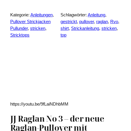
-
S
Kategorie:
Anleitungen
, 
Schlagwörter:
Anleitung
, 
h
Pullover Strickjacken
gestrickt
, 
pullover
, 
raglan
, 
Rvo
, 
i
Pullunder
, 
stricken
, 
shirt
, 
Strickanleitung
, 
stricken
, 
r
Stricktops
top
t
J
J
R
a
g
l
a
n
N
o
https://youtu.be/9fLaiNDhbMM
2
JJ Raglan No 3 – der neue
M
e
Raglan-Pullover mit
n