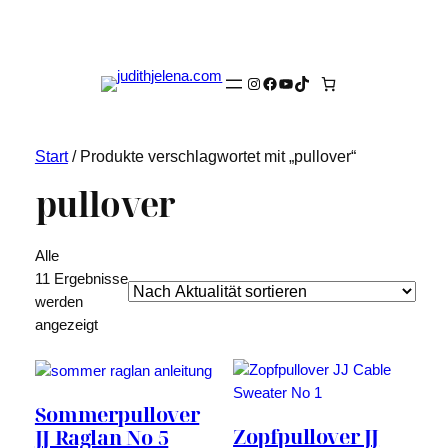
Instagram
Facebook
YouTube
TikTok
Start
/ Produkte verschlagwortet mit „pullover“
pullover
Alle
11 Ergebnisse
werden
Nach
angezeigt
Aktualität
sortiert
Sommerpullover
Zopfpullover JJ
JJ Raglan No 5