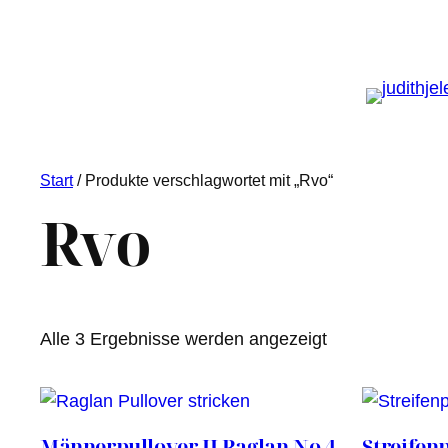
Start
/ Produkte verschlagwortet mit „Rvo“
Rvo
Nach
Alle 3 Ergebnisse werden angezeigt
Aktualität
sortiert
Männerpullover JJ Raglan No 4
Streifenp