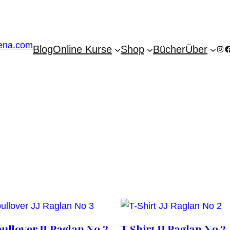
Blog
Online Kurse
Shop
Bücher
Über
Ins
F
ullover JJ Raglan No 3
T-Shirt JJ Raglan No 2