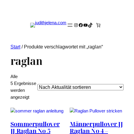
Instagram
Facebook
YouTube
TikTok
Start
/ Produkte verschlagwortet mit „raglan“
raglan
Alle
5 Ergebnisse
werden
Nach
angezeigt
Aktualität
sortiert
Sommerpullover
Männerpullover JJ
JJ Raglan No 5
Raglan No 4 –