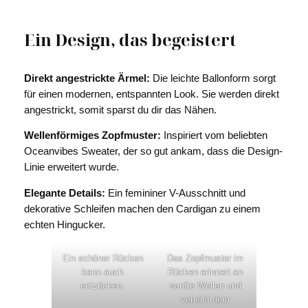
Ein Design, das begeistert
Direkt angestrickte Ärmel:
Die leichte Ballonform sorgt
für einen modernen, entspannten Look. Sie werden direkt
angestrickt, somit sparst du dir das Nähen.
Wellenförmiges Zopfmuster:
Inspiriert vom beliebten
Oceanvibes Sweater, der so gut ankam, dass die Design-
Linie erweitert wurde.
Elegante Details:
Ein femininer V-Ausschnitt und
dekorative Schleifen machen den Cardigan zu einem
echten Hingucker.
Ein schöner Rücken
Das Zopfmuster im
kann auch
Rücken erinnert an
entzücken.
sanfte Wellen und
verleiht dem