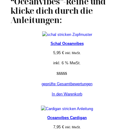
“Oceanvibes”-Reihe und
klicke dich durch die
Anleitungen:
Schal Oceanvibes
5,95
€
inkl. MwSt.
inkl. 6 % MwSt.
Bewertet mit
2
geprüfte Gesamtbewertungen
5.00
von 5,
basierend
In den Warenkorb
auf
Kundenbewertungen
Oceanvibes Cardigan
7,95
€
inkl. MwSt.