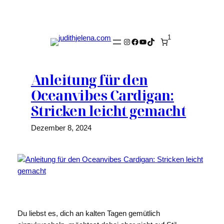
Zum
Inhalt
springen
1
Instagram
Facebook
YouTube
TikTok
Anleitung für den
Oceanvibes Cardigan:
Stricken leicht gemacht
Dezember 8, 2024
Du liebst es, dich an kalten Tagen gemütlich