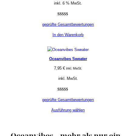
inkl. 6 % MwSt.
Bewertet mit
8
geprüfte Gesamtbewertungen
5.00
von 5,
basierend
In den Warenkorb
auf
Kundenbewertungen
Oceanvibes Sweater
7,95
€
inkl. MwSt.
inkl. MwSt.
Bewertet mit
6
geprüfte Gesamtbewertungen
5.00
von 5,
basierend
Ausführung wählen
auf
Kundenbewertungen
Oceanvibes – mehr als nur ein