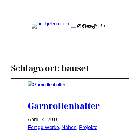
Instagram
Facebook
YouTube
TikTok
Schlagwort:
bauset
Garnrollenhalter
April 14, 2016
Fertige Werke
, 
Nähen
, 
Projekte