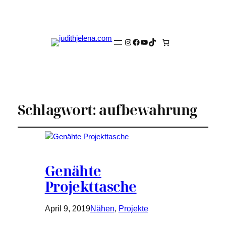
Instagram
Facebook
YouTube
TikTok
Schlagwort:
aufbewahrung
Genähte
Projekttasche
April 9, 2019
Nähen
, 
Projekte