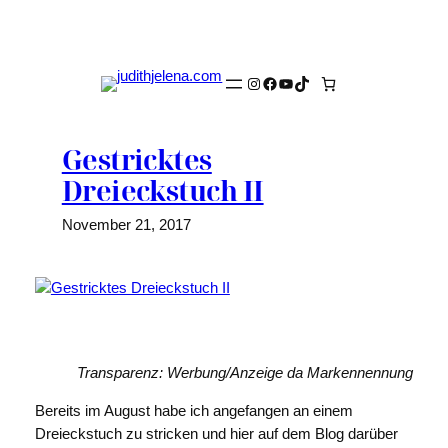
Zum
Inhalt
springen
Instagram
Facebook
YouTube
TikTok
Gestricktes
Dreieckstuch II
November 21, 2017
Transparenz: Werbung/Anzeige
da Markennennung
Bereits im August habe ich angefangen an einem
Dreieckstuch zu stricken und hier auf dem Blog darüber