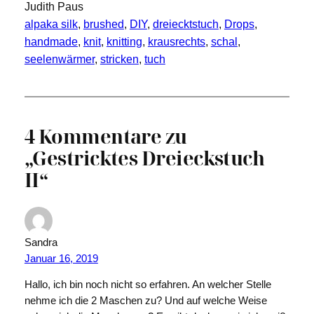
Judith Paus
alpaka silk
, 
brushed
, 
DIY
, 
dreiecktstuch
, 
Drops
, 
handmade
, 
knit
, 
knitting
, 
krausrechts
, 
schal
, 
seelenwärmer
, 
stricken
, 
tuch
4 Kommentare zu
„Gestricktes Dreieckstuch
II“
Sandra
Januar 16, 2019
Hallo, ich bin noch nicht so erfahren. An welcher Stelle
nehme ich die 2 Maschen zu? Und auf welche Weise