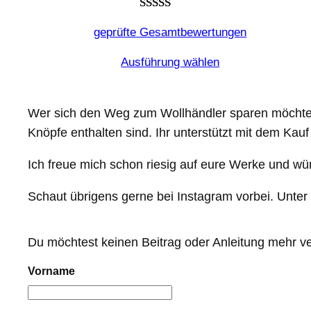
Bewertet
5
geprüfte Gesamtbewertungen
mit
5.00
von 5,
Ausführung wählen
basierend
auf
Kundenbewertungen
Wer sich den Weg zum Wollhändler sparen möchte, f
Knöpfe enthalten sind. Ihr unterstützt mit dem Ka
Ich freue mich schon riesig auf eure Werke und wü
Schaut übrigens gerne bei Instagram vorbei. Unte
Du möchtest keinen Beitrag oder Anleitung mehr v
Vorname