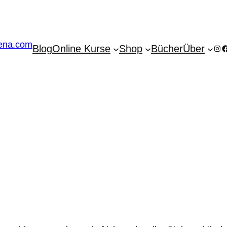
Blog
Online Kurse
Shop
Bücher
Über
Ins
F