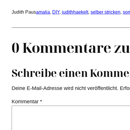
Judith Paus
amalia
, 
DIY
, 
judithhaekelt
, 
selber stricken
, 
so
0 Kommentare zu
Schreibe einen Komme
Deine E-Mail-Adresse wird nicht veröffentlicht.
Erfo
Kommentar
*