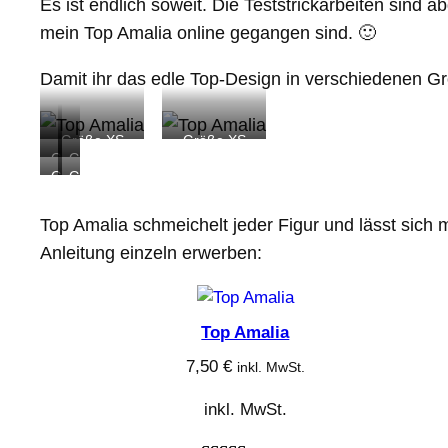
Es ist endlich soweit. Die Teststrickarbeiten sind 
mein Top Amalia online gegangen sind. 🙂
Damit ihr das edle Top-Design in verschiedenen Grö
Größe XS
Größe XS
Größe
Größe
Größe
Größe
L
L
XXL
XXL
Top Amalia schmeichelt jeder Figur und lässt sich m
Anleitung einzeln erwerben:
Top Amalia
7,50
€
inkl. MwSt.
inkl. MwSt.