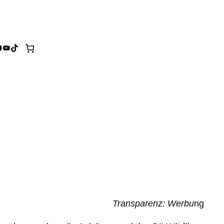
tagram
acebook
YouTube
TikTok
Transparenz: Werbu
ng