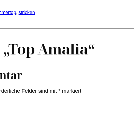
mmertop
, 
stricken
 „Top Amalia“
ntar
rderliche Felder sind mit
*
markiert