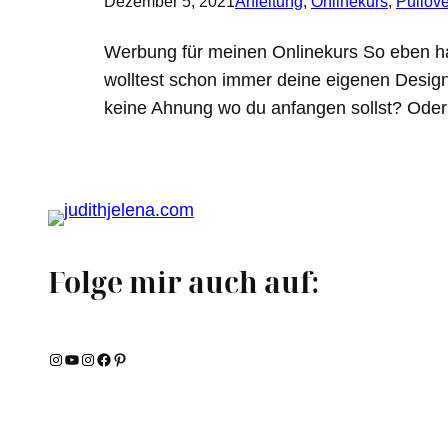
Dezember 5, 2021
Anleitung
, 
Onlinekurs
, 
Pullove
Werbung für meinen Onlinekurs So eben hat
wolltest schon immer deine eigenen Design
keine Ahnung wo du anfangen sollst? Ode
Folge mir auch auf:
Instagram
YouTube
Instagram
Facebook
Pinterest