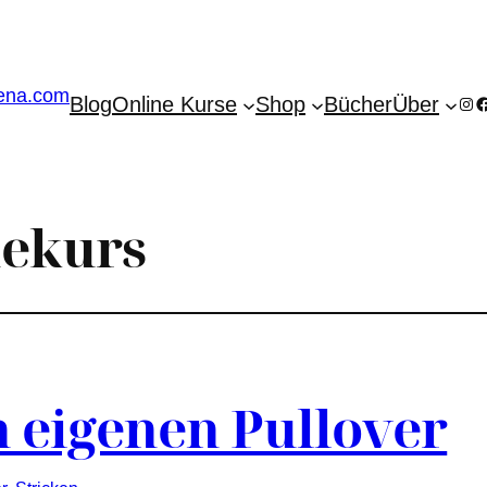
Blog
Online Kurse
Shop
Bücher
Über
Ins
F
nekurs
 eigenen Pullover