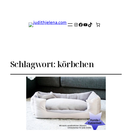
Instagram
Facebook
YouTube
TikTok
Schlagwort:
körbchen