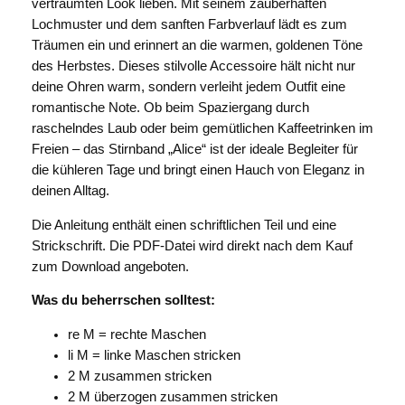
verträumten Look lieben. Mit seinem zauberhaften
r
s
n
Lochmuster und dem sanften Farbverlauf lädt es zum
e
t
g
Träumen ein und erinnert an die warmen, goldenen Töne
e
i
:
des Herbstes. Dieses stilvolle Accessoire hält nicht nur
deine Ohren warm, sondern verleiht jedem Outfit eine
s
3
romantische Note. Ob beim Spaziergang durch
w
,
raschelndes Laub oder beim gemütlichen Kaffeetrinken im
a
9
Freien – das Stirnband „Alice“ ist der ideale Begleiter für
die kühleren Tage und bringt einen Hauch von Eleganz in
r
5
deinen Alltag.
:
Die Anleitung enthält einen schriftlichen Teil und eine
4
€
Strickschrift. Die PDF-Datei wird direkt nach dem Kauf
,
.
zum Download angeboten.
9
Was du beherrschen solltest:
5
re M = rechte Maschen
li M = linke Maschen stricken
2 M zusammen stricken
€
2 M überzogen zusammen stricken