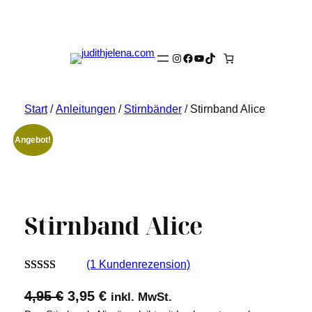
Instagram
Facebook
YouTube
TikTok
Start
/
Anleitungen
/
Stirnbänder
/ Stirnband Alice
Angebot!
Stirnband Alice
(1 Kundenrezension)
Bewertet mit
1
U
A
4,95
€
3,95
€
inkl. MwSt.
5.00
von 5,