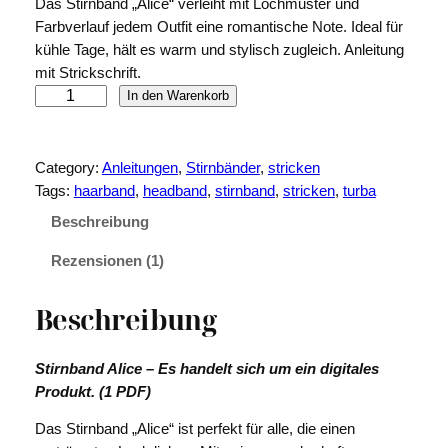
Das Stirnband „Alice“ verleiht mit Lochmuster und
r
k
basierend auf
Farbverlauf jedem Outfit eine romantische Note. Ideal für
Kundenbew
s
t
kühle Tage, hält es warm und stylisch zugleich. Anleitung
ertung
p
u
mit Strickschrift.
S
In den Warenkorb
r
e
t
ü
l
i
r
n
l
Category:
Anleitungen
, 
Stirnbänder
, 
stricken
n
Tags:
haarband
, 
headband
, 
stirnband
, 
stricken
, 
turba
g
e
b
Beschreibung
l
r
a
n
i
P
Rezensionen (1)
d
c
r
A
Beschreibung
l
h
e
i
e
i
Stirnband Alice – Es handelt sich um ein digitales
c
r
s
Produkt. (1 PDF)
e
M
P
i
Das Stirnband „Alice“ ist perfekt für alle, die einen
e