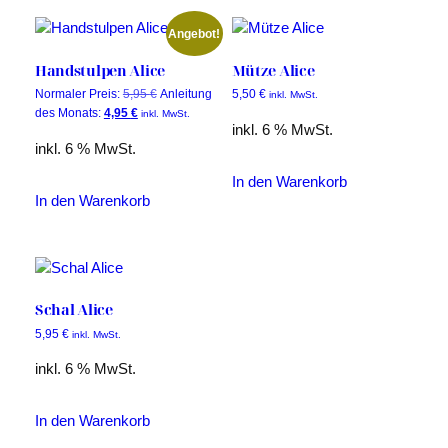
Angebot!
Handstulpen Alice
Mütze Alice
Ursprünglicher
Normaler Preis:
5,95
€
Anleitung
5,50
€
inkl. MwSt.
Aktueller
Preis
des Monats:
4,95
€
inkl. MwSt.
inkl. 6 % MwSt.
Preis
war:
inkl. 6 % MwSt.
ist:
5,95 €
4,95 €.
In den Warenkorb
In den Warenkorb
Schal Alice
5,95
€
inkl. MwSt.
inkl. 6 % MwSt.
In den Warenkorb