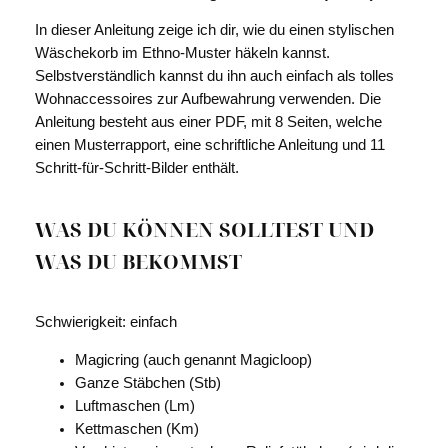
M
In dieser Anleitung zeige ich dir, wie du einen stylischen
e
Wäschekorb im Ethno-Muster häkeln kannst.
n
Selbstverständlich kannst du ihn auch einfach als tolles
g
Wohnaccessoires zur Aufbewahrung verwenden. Die
e
Anleitung besteht aus einer PDF, mit 8 Seiten, welche
einen Musterrapport, eine schriftliche Anleitung und 11
Schritt-für-Schritt-Bilder enthält.
WAS DU KÖNNEN SOLLTEST UND
WAS DU BEKOMMST
Schwierigkeit: einfach
Magicring (auch genannt Magicloop)
Ganze Stäbchen (Stb)
Luftmaschen (Lm)
Kettmaschen (Km)