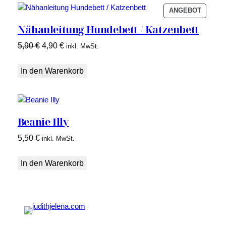
PRODU
ANGEBOT
IM
Nähanleitung Hundebett / Katzenbett
ANGEB
Ursprünglicher
Aktueller
5,90
€
4,90
€
inkl. MwSt.
Preis
Preis
war:
ist:
In den Warenkorb
5,90 €
4,90 €.
Beanie Illy
5,50
€
inkl. MwSt.
In den Warenkorb