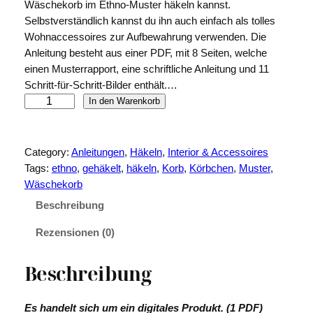
Wäschekorb im Ethno-Muster häkeln kannst.
Selbstverständlich kannst du ihn auch einfach als tolles
Wohnaccessoires zur Aufbewahrung verwenden. Die
Anleitung besteht aus einer PDF, mit 8 Seiten, welche
einen Musterrapport, eine schriftliche Anleitung und 11
Schritt-für-Schritt-Bilder enthält.…
E
In den Warenkorb
t
h
n
Category:
Anleitungen
, 
Häkeln
, 
Interior & Accessoires
o
Tags:
ethno
, 
gehäkelt
, 
häkeln
, 
Korb
, 
Körbchen
, 
Muster
, 
H
Wäschekorb
ä
Beschreibung
k
e
Rezensionen (0)
l
k
Beschreibung
o
r
Es handelt sich um ein digitales Produkt. (1 PDF)
b