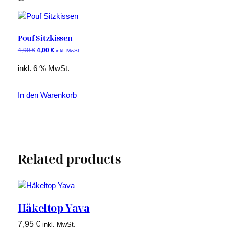
Pouf Sitzkissen
Ursprünglicher
Aktueller
4,90
€
4,00
€
inkl. MwSt.
Preis
Preis
inkl. 6 % MwSt.
war:
ist:
4,90 €
4,00 €.
In den Warenkorb
Related products
Häkeltop Yava
7,95
€
inkl. MwSt.