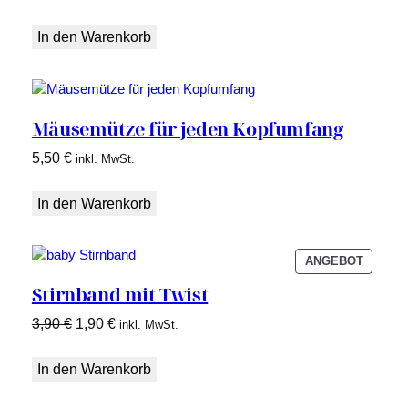
In den Warenkorb
Mäusemütze für jeden Kopfumfang
5,50
€
inkl. MwSt.
In den Warenkorb
PRODU
ANGEBOT
IM
Stirnband mit Twist
ANGEB
Ursprünglicher
Aktueller
3,90
€
1,90
€
inkl. MwSt.
Preis
Preis
war:
ist:
In den Warenkorb
3,90 €
1,90 €.