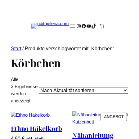
Instagram
Facebook
YouTube
TikTok
Start
/ Produkte verschlagwortet mit „Körbchen“
Körbchen
Alle
3 Ergebnisse
werden
Nach
angezeigt
Aktualität
sortiert
PRODU
ANGEBOT
IM
Ethno Häkelkorb
ANGEB
Nähanleitung
4,90
€
inkl. MwSt.