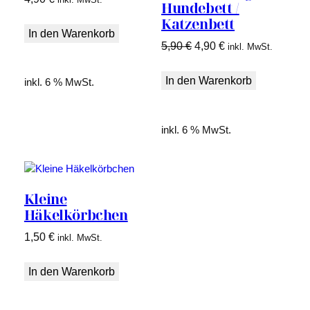
Hundebett /
Katzenbett
In den Warenkorb
Ursprünglicher
Aktueller
5,90
€
4,90
€
inkl. MwSt.
Preis
Preis
war:
ist:
In den Warenkorb
inkl. 6 % MwSt.
5,90 €
4,90 €.
inkl. 6 % MwSt.
Kleine
Häkelkörbchen
1,50
€
inkl. MwSt.
In den Warenkorb