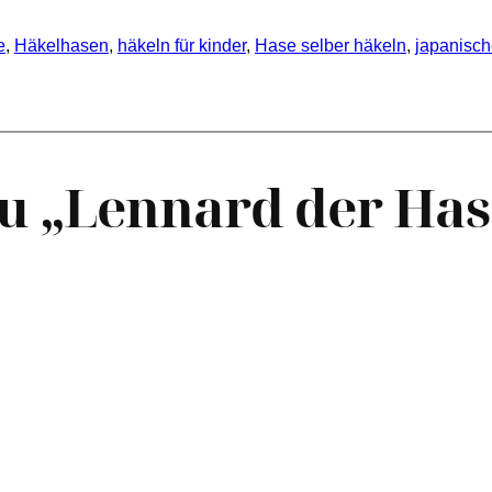
e
, 
Häkelhasen
, 
häkeln für kinder
, 
Hase selber häkeln
, 
japanisch
u „Lennard der Has