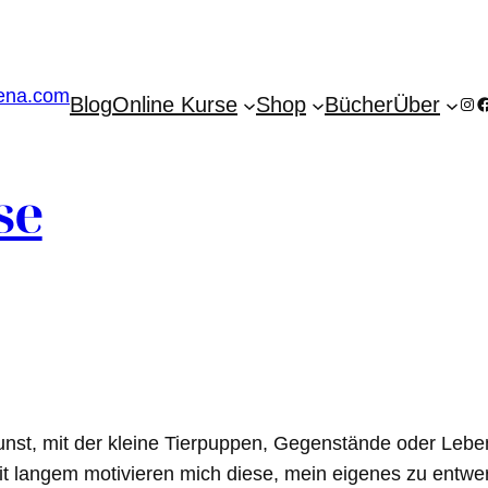
Blog
Online Kurse
Shop
Bücher
Über
Ins
F
se
unst, mit der kleine Tierpuppen, Gegenstände oder Leben
eit langem motivieren mich diese, mein eigenes zu entwer