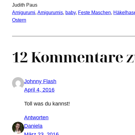
Judith Paus
Amigurumi
, 
Amigurumis
, 
baby
, 
Feste Maschen
, 
Häkelhas
Ostern
12 Kommentare z
Johnny Flash
April 4, 2016
Toll was du kannst!
Antworten
Daniela
März 23, 2016