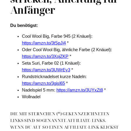
Anfänger
Du benötigst:
Cool Wool Big, Farbe 945 (2 Knäuel):
https://amzn.to/3tSpJi4
*
Oder Cool Wool Big, ähnliche Farbe (2 Knäuel):
https://amzn.to/3XojZKP
*
Seta Suri, Farbe 02 (1 Knäuel):
https://amzn.to/3UWrEy3
*
Rundstricknadelset kurze Nadeln:
https://amzn.to/3gisl65
*
Nadelspiel 5 mm:
https://amzn.to/3UYxZt8
*
Wollnadel
DIE MIT STERNCHEN (*) GEKENNZEICHNETEN
LINKS SIND SOGENANNTE AFFILIATE-LINKS.
WENN DU AUF SO EINEN AFFILIATE-LINK KLICKST