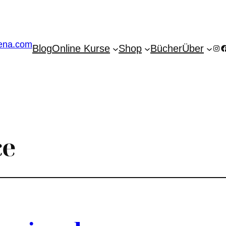
Blog
Online Kurse
Shop
Bücher
Über
Ins
F
ce