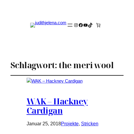
Instagram
Facebook
YouTube
TikTok
Schlagwort:
the meri wool
WAK – Hackney
Cardigan
Januar 25, 2018
Projekte
, 
Stricken