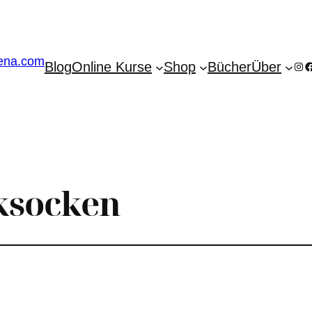
Blog
Online Kurse
Shop
Bücher
Über
Ins
F
cksocken