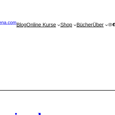
Blog
Online Kurse
Shop
Bücher
Über
Ins
F