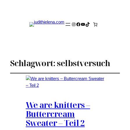
Instagram
Facebook
YouTube
TikTok
Schlagwort:
selbstversuch
We are knitters –
Buttercream
Sweater – Teil 2