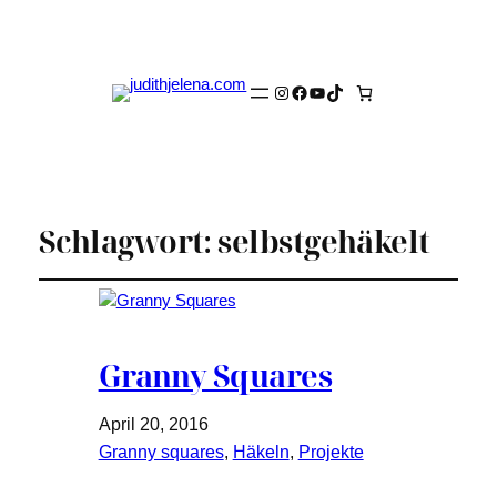
Instagram
Facebook
YouTube
TikTok
Schlagwort:
selbstgehäkelt
Granny Squares
April 20, 2016
Granny squares
, 
Häkeln
, 
Projekte