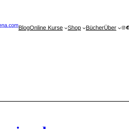
Blog
Online Kurse
Shop
Bücher
Über
Ins
F