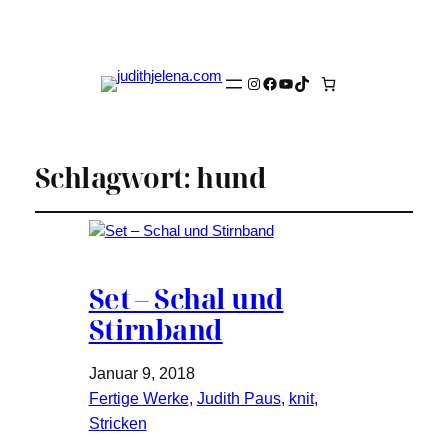
Instagram
Facebook
YouTube
TikTok
Schlagwort:
hund
Set – Schal und
Stirnband
Januar 9, 2018
Fertige Werke
, 
Judith Paus
, 
knit
, 
Stricken