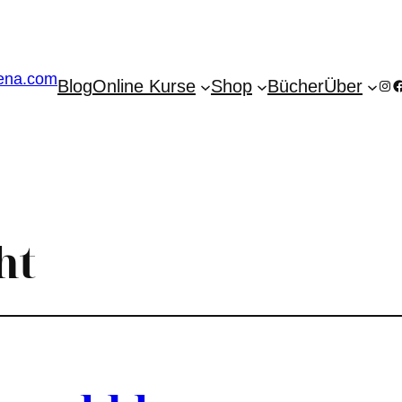
Blog
Online Kurse
Shop
Bücher
Über
Ins
F
ht