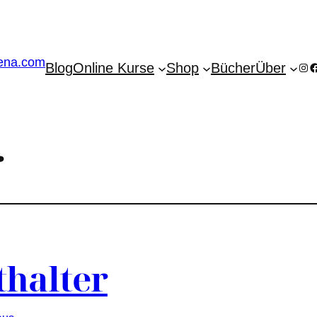
Blog
Online Kurse
Shop
Bücher
Über
Ins
F
r
thalter