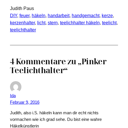
Judith Paus
DIY
, 
feuer
, 
häkeln
, 
handarbeit
, 
handgemacht
, 
kerze
, 
kerzenhalter
, 
licht
, 
stern
, 
teelichhalter häkeln
, 
teelicht
, 
teelichthalter
4 Kommentare zu „Pinker
Teelichthalter“
Ida
Februar 9, 2016
Judith, also i.S. häkeln kann man dir echt nichts
vormachen wie ich grad sehe. Du bist eine wahre
Häkelkünstlerin