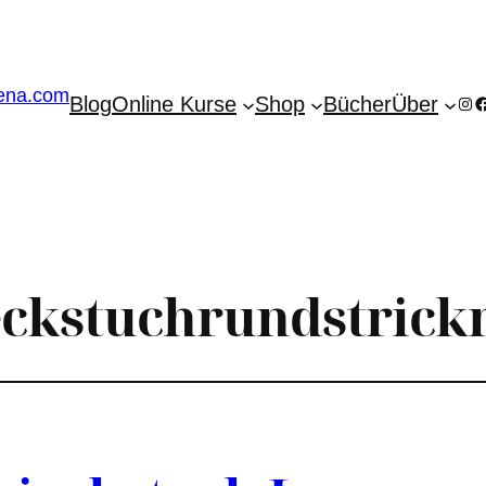
Blog
Online Kurse
Shop
Bücher
Über
Ins
F
eckstuchrundstrick