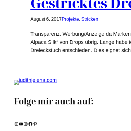
Gestricktes Dr
August 6, 2017
Projekte
, 
Stricken
Transparenz: Werbung/Anzeige da Markenn
Alpaca Silk“ von Drops übrig. Lange habe i
Dreieckstuch entschieden. Dies eignet si
Folge mir auch auf:
Instagram
YouTube
Instagram
Facebook
Pinterest