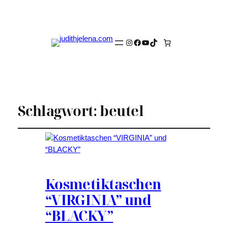
Instagram
Facebook
YouTube
TikTok
Schlagwort:
beutel
Kosmetiktaschen
“VIRGINIA” und
“BLACKY”